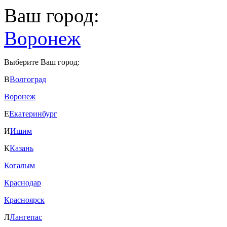
Ваш город:
Воронеж
Выберите Ваш город:
В
Волгоград
Воронеж
Е
Екатеринбург
И
Ишим
К
Казань
Когалым
Краснодар
Красноярск
Л
Лангепас