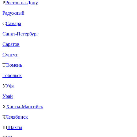
Р
Ростов на Дону
Радужный
С
Самара
Санкт-Петербург
Саратов
Сургут
Т
Тюмень
Тобольск
У
Уфа
Урай
Х
Ханты-Мансийск
Ч
Челябинск
Ш
Шахты