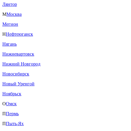
Лянтор
М
Москва
Мегион
Н
Нефтеюганск
Нягань
Нижневартовск
Нижний Новгород
Новосибирск
Новый Уренгой
Ноябрьск
О
Омск
П
Пермь
П
Пыть-Ях