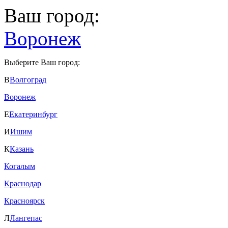
Ваш город:
Воронеж
Выберите Ваш город:
В
Волгоград
Воронеж
Е
Екатеринбург
И
Ишим
К
Казань
Когалым
Краснодар
Красноярск
Л
Лангепас