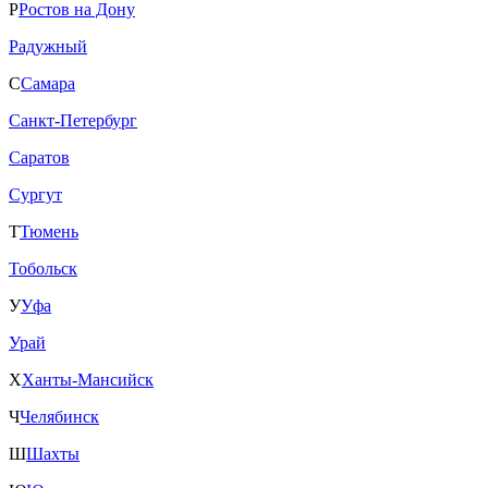
Р
Ростов на Дону
Радужный
С
Самара
Санкт-Петербург
Саратов
Сургут
Т
Тюмень
Тобольск
У
Уфа
Урай
Х
Ханты-Мансийск
Ч
Челябинск
Ш
Шахты