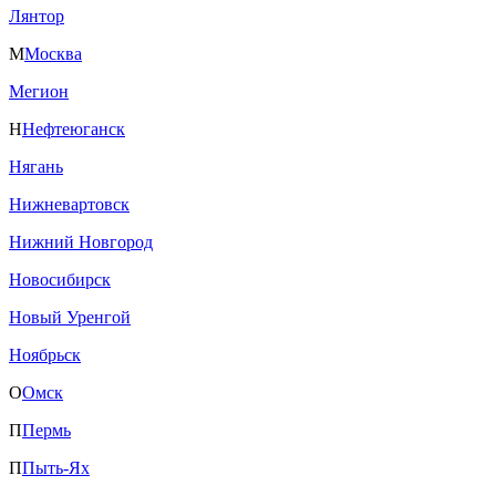
Лянтор
М
Москва
Мегион
Н
Нефтеюганск
Нягань
Нижневартовск
Нижний Новгород
Новосибирск
Новый Уренгой
Ноябрьск
О
Омск
П
Пермь
П
Пыть-Ях